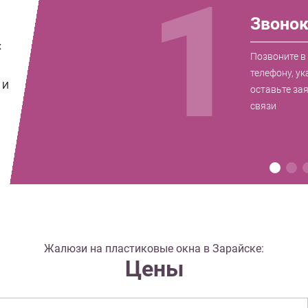
1
Звоно
х
Позвоните в
телефону, ук
 И
оставьте за
связи
Жалюзи на пластиковые окна в Зарайске:
Цены