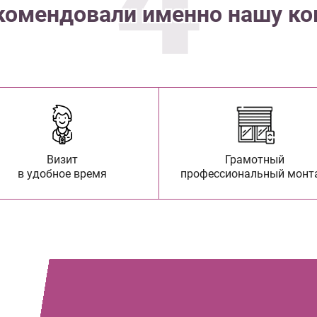
4
комендовали именно нашу к
Визит
Грамотный
в удобное время
профессиональный монт