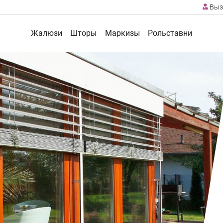
Выз
Жалюзи
Шторы
Маркизы
Рольставни