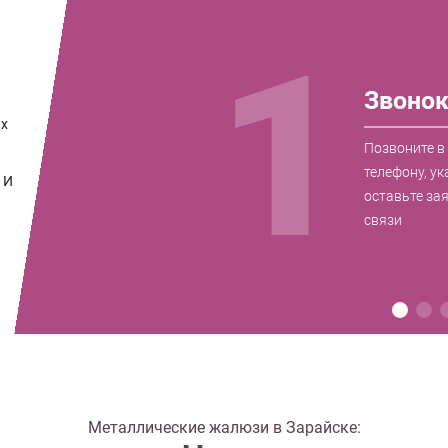
1
Звоно
их
Позвоните в
телефону, ук
 И
оставьте за
связи
Металлические жалюзи в Зарайске: