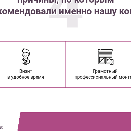
4
комендовали именно нашу к
Визит
Грамотный
в удобное время
профессиональный монт
е: