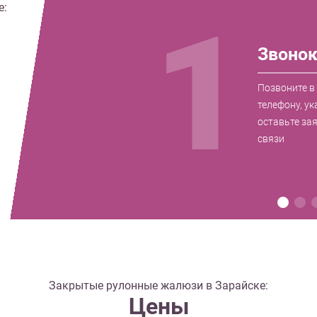
е:
1
Звоно
Позвоните в
телефону, ук
оставьте за
связи
Закрытые рулонные жалюзи в Зарайске:
Цены